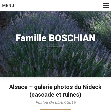
Skip
MENU
to
content
Famille BOSCHIAN
Alsace – galerie photos du Nideck
(cascade et ruines)
Posted On 05/07/2016